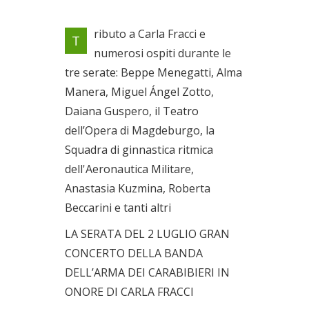
5° edizione del festival.
ributo a Carla Fracci e
T
Tributo a Carla Fracci
numerosi ospiti durante le
Dal 01/07/2021 al
tre serate: Beppe Menegatti, Alma
03/07/2021
Manera, Miguel Ángel Zotto,
Daiana Guspero, il Teatro
dell’Opera di Magdeburgo, la
Squadra di ginnastica ritmica
dell'Aeronautica Militare,
Anastasia Kuzmina, Roberta
Beccarini e tanti altri
LA SERATA DEL 2 LUGLIO GRAN
CONCERTO DELLA BANDA
DELL’ARMA DEI CARABIBIERI IN
ONORE DI CARLA FRACCI