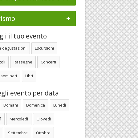
+
rismo
li il tuo evento
e degustazioni
Escursioni
oli
Rassegne
Concerti
 seminari
Libri
gli evento per data
Domani
Domenica
Lunedì
ì
Mercoledì
Giovedì
Settembre
Ottobre