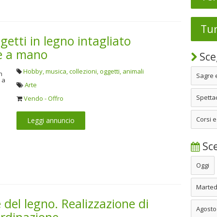
Tu
getti in legno intagliato
te a mano
Sceg
Hobby, musica, collezioni, oggetti, animali
Sagre 
Arte
Spettac
Vendo - Offro
Corsi e
Leggi annuncio
Sce
Oggi
Marted
 del legno. Realizzazione di
Agosto