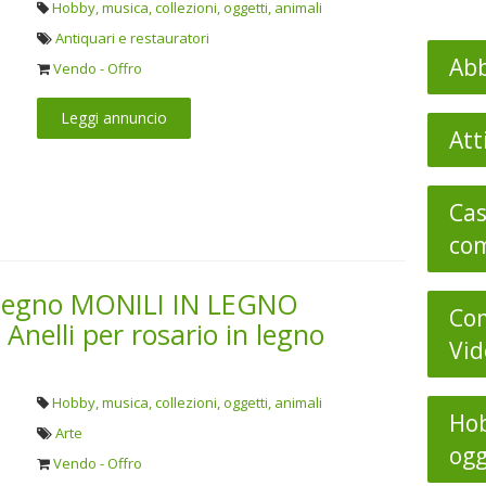
Hobby, musica, collezioni, oggetti, animali
Antiquari e restauratori
Abb
Vendo - Offro
Leggi annuncio
Att
Cas
com
l legno MONILI IN LEGNO
Com
nelli per rosario in legno
Vid
Hobby, musica, collezioni, oggetti, animali
Hob
Arte
ogg
Vendo - Offro