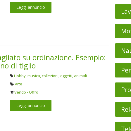
Leggi annuncio
Lav
Mot
Nau
tagliato su ordinazione. Esempio:
no di tiglio
Per
Hobby, musica, collezioni, oggetti, animali
Arte
Pro
Vendo - Offro
Leggi annuncio
Rel
Tel