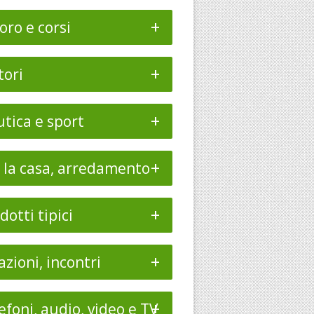
+
oro e corsi
+
ori
+
tica e sport
+
 la casa, arredamento
+
dotti tipici
+
azioni, incontri
+
efoni, audio, video e TV