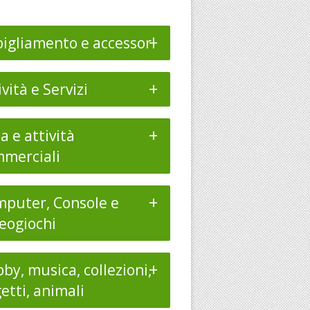
+
igliamento e accessori
+
ività e Servizi
+
a e attività
merciali
+
puter, Console e
eogiochi
+
by, musica, collezioni,
etti, animali