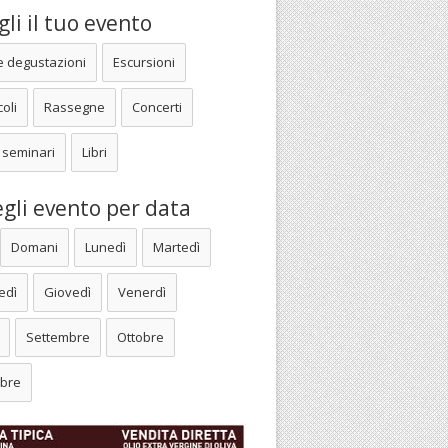
li il tuo evento
e degustazioni
Escursioni
oli
Rassegne
Concerti
 seminari
Libri
gli evento per data
Domani
Lunedì
Martedì
edì
Giovedì
Venerdì
Settembre
Ottobre
bre