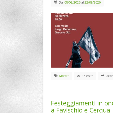
Dal
08/08/2026
al
22/08/2026
Mostre
38 visite
0 con
Festeggiamenti in on
a Favischio e Cerqua