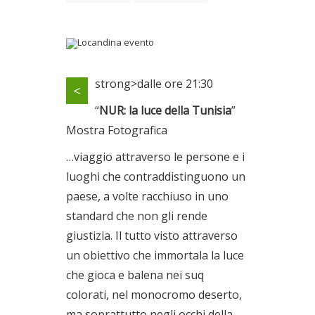
Locandina evento
strong>dalle ore 21:30
<
Il 19/04/2008
“
NUR: la luce della Tunisia
”
Mostra Fotografica
…viaggio attraverso le persone e i
luoghi che contraddistinguono un
paese, a volte racchiuso in uno
standard che non gli rende
giustizia. Il tutto visto attraverso
un obiettivo che immortala la luce
che gioca e balena nei suq
colorati, nel monocromo deserto,
ma soprattutto negli occhi della