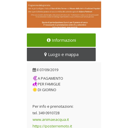
Un itinerario di visita tra
Informazioni
Amatrice e le sue frazioni di
Configno e Colletrio
Luogo e mappa
Il 07/09/2019
Il
07/09/2019
A PAGAMENTO
PER FAMIGLIE
DI GIORNO
Per info e prenotazioni:
tel. 349 0910728
www.animaeacqua.it
https://posterremoto.it