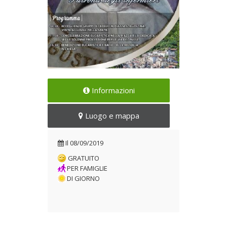
La solenne festa per la
Informazioni
Patrona degli infermieri
Il 08/09/2019
Luogo e mappa
Il
08/09/2019
GRATUITO
PER FAMIGLIE
DI GIORNO