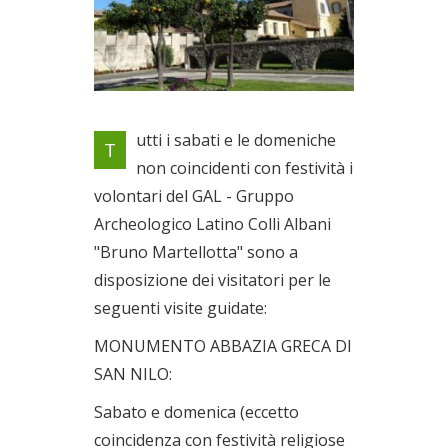
Visite guidate organizzate dai
utti i sabati e le domeniche
T
volontari del GAL - Gruppo
non coincidenti con festività i
Archeologico Latino Colli
volontari del GAL - Gruppo
Albani "Bruno Martellotta"
Il 09/12/2018
Archeologico Latino Colli Albani
"Bruno Martellotta" sono a
disposizione dei visitatori per le
seguenti visite guidate:
MONUMENTO ABBAZIA GRECA DI
SAN NILO:
Sabato e domenica (eccetto
coincidenza con festività religiose