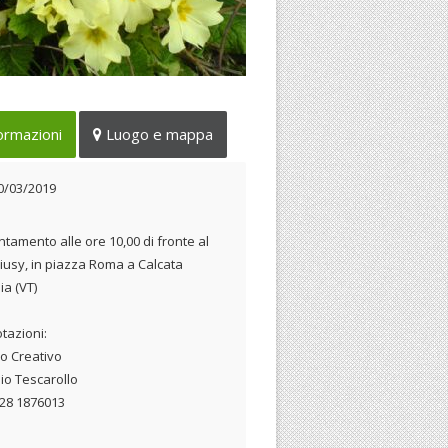
ita guidata con riconoscimento
ormazioni
Luogo e mappa
piante e fiori primaverili
10/03/2019
0/03/2019
tamento alle ore 10,00 di fronte al
iusy, in piazza Roma a Calcata
ia (VT)
tazioni:
o Creativo
io Tescarollo
 328 1876013