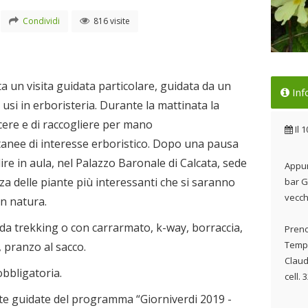
Condividi
816 visite
Vis
 un visita guidata particolare, guidata da un
Inf
di 
 usi in erboristeria. Durante la mattinata la
Il 
ere e di raccogliere per mano
Il
1
anee di interesse erboristico. Dopo una pausa
re in aula, nel Palazzo Baronale di Calcata, sede
Appun
nza delle piante più interessanti che si saranno
bar G
vecch
in natura.
da trekking o con carrarmato, k-way, borraccia,
Preno
Temp
 pranzo al sacco.
Claud
obbligatoria.
cell.
te guidate del programma “Giorniverdi 2019 -