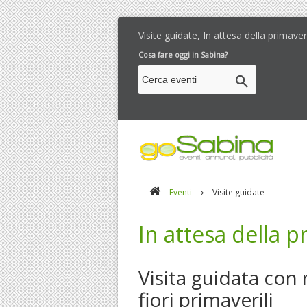
Visite guidate, In attesa della primave
Cosa fare oggi in Sabina?
Eventi
Visite guidate
In attesa della 
Visita guidata con
fiori primaverili