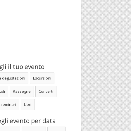
li il tuo evento
e degustazioni
Escursioni
oli
Rassegne
Concerti
 seminari
Libri
gli evento per data