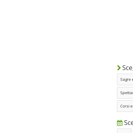
Sceg
Sagre 
Spettac
Corsi e
Sce