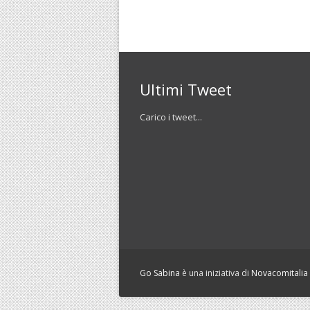
Ultimi Tweet
Carico i tweet...
Go Sabina
è una iniziativa di
Novacomitalia S