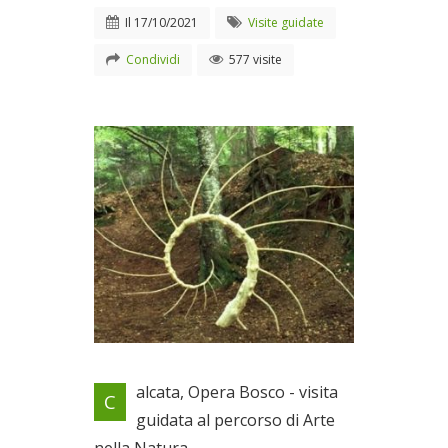
Il
17/10/2021
Visite guidate
Condividi
577 visite
Visita guidata al percorso di
alcata, Opera Bosco - visita
C
Arte nella Natura
guidata al percorso di Arte
Il 17/10/2021
nella Natura.