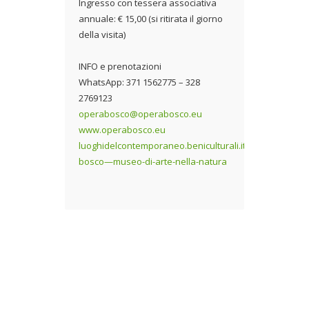
Ingresso con tessera associativa
annuale: € 15,00 (si ritirata il giorno
della visita)
INFO e prenotazioni
WhatsApp: 371 1562775 – 328
2769123
operabosco@operabosco.eu
www.operabosco.eu
luoghidelcontemporaneo.beniculturali.it/opera-
bosco—museo-di-arte-nella-natura