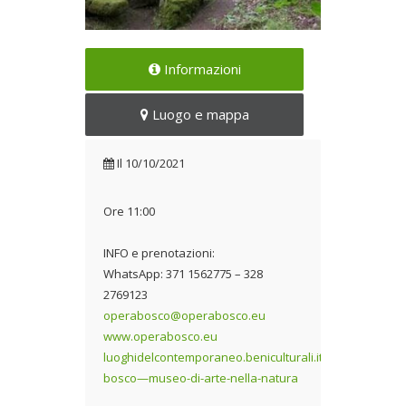
Visita guidata al percorso di
Informazioni
Arte nella Natura
Il 10/10/2021
Luogo e mappa
Il
10/10/2021
Ore 11:00
INFO e prenotazioni:
WhatsApp: 371 1562775 – 328
2769123
operabosco@operabosco.eu
www.operabosco.eu
luoghidelcontemporaneo.beniculturali.it/opera-
bosco—museo-di-arte-nella-natura