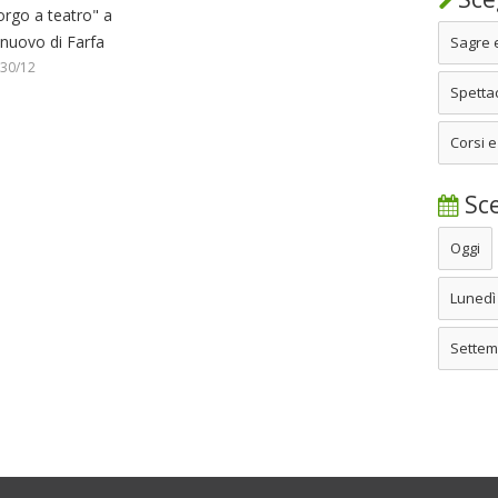
orgo a teatro" a
lnuovo di Farfa
Sagre 
 30/12
Spettac
Corsi e
Sce
Oggi
Lunedì
Settem