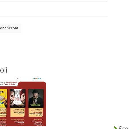
ondivisioni
oli
Sceg