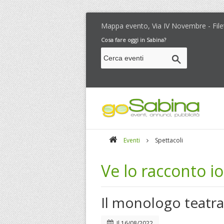
Mappa evento, Via IV Novembre - Filet
Cosa fare oggi in Sabina?
Eventi
Spettacoli
Ve lo racconto io
Il monologo teatra
Il
16/08/2022