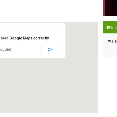
Il 
Inf
Sir
t load Google Maps correctly.
Il 
Il
1
OK
website?