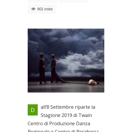
902 visite
Presentazione della Stagione
all’8 Settembre riparte la
D
2019
Stagione 2019 di Twain
Dal 08/09/2019 al
Centro di Produzione Danza
12/12/2019
Regionale e Centro di Residenza