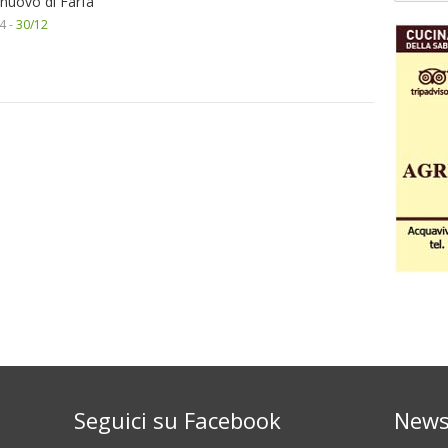
lnuovo di Farfa
4 -
30/12
Seguici su Facebook
News