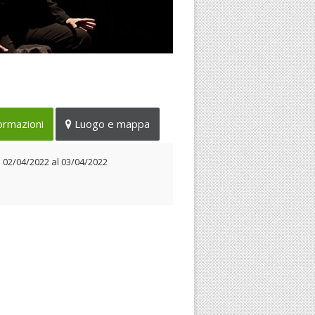
weekend da non perdere al
tro Potlach a Fara Sabina
 02/04/2022 al 03/04/2022
ormazioni
Luogo e mappa
l
02/04/2022
al
03/04/2022