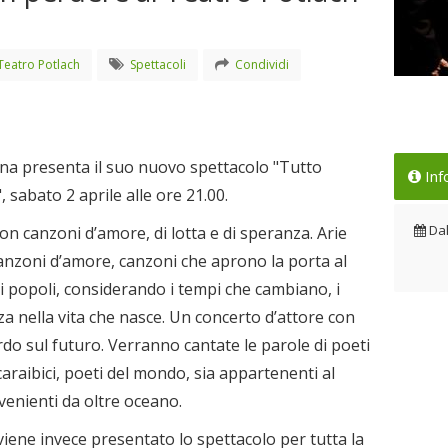
Teatro Potlach
Spettacoli
Condividi
Un 
Tea
Dal
ina presenta il suo nuovo spettacolo "Tutto
Inf
 sabato 2 aprile alle ore 21.00.
Da
con canzoni d’amore, di lotta e di speranza. Arie
anzoni d’amore, canzoni che aprono la porta al
 i popoli, considerando i tempi che cambiano, i
a nella vita che nasce. Un concerto d’attore con
do sul futuro. Verranno cantate le parole di poeti
caraibici, poeti del mondo, sia appartenenti al
enienti da oltre oceano.
viene invece presentato lo spettacolo per tutta la