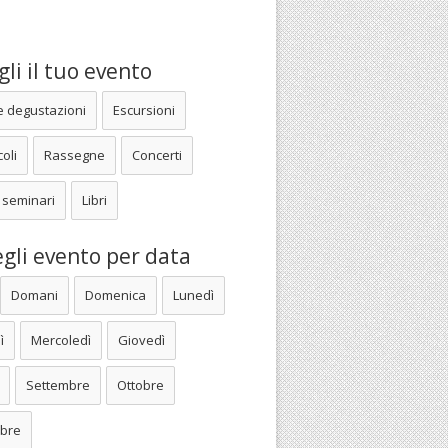
li il tuo evento
e degustazioni
Escursioni
oli
Rassegne
Concerti
 seminari
Libri
gli evento per data
Domani
Domenica
Lunedì
ì
Mercoledì
Giovedì
Settembre
Ottobre
bre