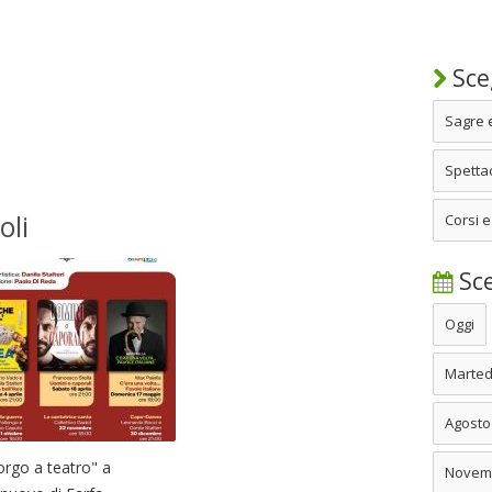
Sceg
Sagre 
Spettac
oli
Corsi e
Sce
Oggi
Marted
Agosto
orgo a teatro" a
Novem