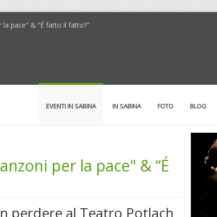
la pace" & “É fatto il fatto?"
EVENTI IN SABINA
IN SABINA
FOTO
BLOG
anzoni per la pace" & “É
 perdere al Teatro Potlach