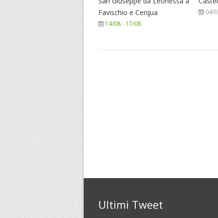
San Giuseppe da Leonessa a
Caste
Favischio e Cerqua
04/0
14/08
-
17/08
Ultimi Tweet