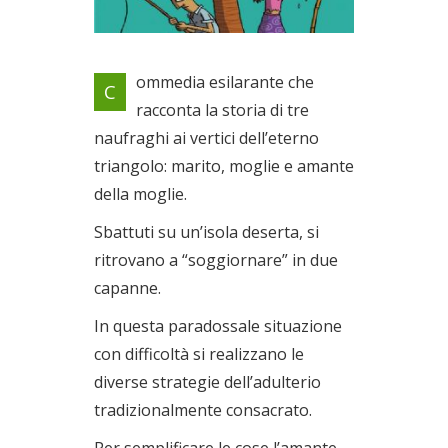
Tre naufraghi ai vertici
ommedia esilarante che
C
dell’eterno triangolo: marito,
racconta la storia di tre
moglie e amante della moglie
naufraghi ai vertici dell’eterno
Dal 30/03/2019 al
31/03/2019
triangolo: marito, moglie e amante
della moglie.
Sbattuti su un’isola deserta, si
ritrovano a “soggiornare” in due
capanne.
In questa paradossale situazione
con difficoltà si realizzano le
diverse strategie dell’adulterio
tradizionalmente consacrato.
Per semplificare le cose l’amante