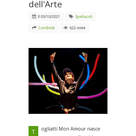
dell'Arte
Il
03/10/2021
Spettacoli
Condividi
622 visite
Ecologia, musica e strada nel
ogliatti Mon Amour nasce
T
weekend di Quartieri dell'Arte