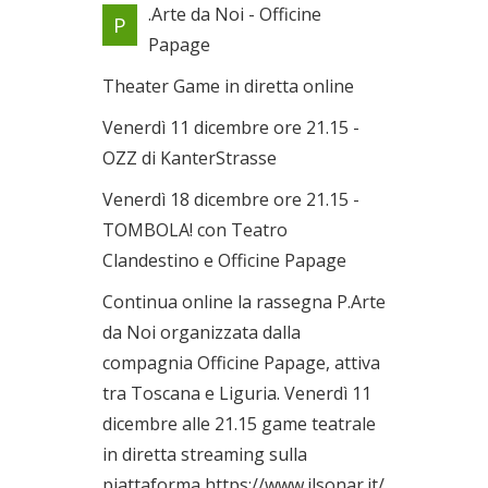
Il mago OZz e Tombola! Con
.Arte da Noi - Officine
P
KanterStrasse e Officine
Papage
Papage
Dal 11/12/2020 al
Theater Game in diretta online
18/12/2020
Venerdì 11 dicembre ore 21.15 -
OZZ di KanterStrasse
Venerdì 18 dicembre ore 21.15 -
TOMBOLA! con Teatro
Clandestino e Officine Papage
Continua online la rassegna P.Arte
da Noi organizzata dalla
compagnia Officine Papage, attiva
tra Toscana e Liguria. Venerdì 11
dicembre alle 21.15 game teatrale
in diretta streaming sulla
piattaforma https://www.ilsonar.it/