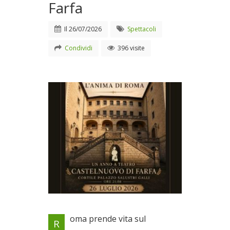
Farfa
Il
26/07/2026
Spettacoli
Condividi
396 visite
26 luglio in scena a
oma prende vita sul
R
Castelnuovo di Farfa