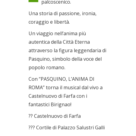
palcoscenico.
Il 26/07/2026
Una storia di passione, ironia,
coraggio e libertà.
Un viaggio nell’anima più
autentica della Città Eterna
attraverso la figura leggendaria di
Pasquino, simbolo della voce del
popolo romano.
Con “PASQUINO, L’ANIMA DI
ROMA” torna il musical dal vivo a
Castelnuovo di Farfa con i
fantastici Birignao!
?? Castelnuovo di Farfa
??? Cortile di Palazzo Salustri Galli