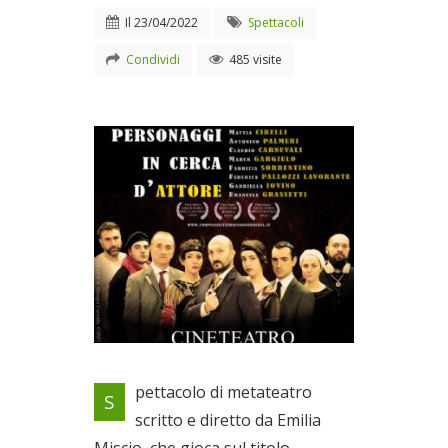
Il
23/04/2022
Spettacoli
Condividi
485 visite
Il misterioso mondo del
pettacolo di metateatro
S
teatro e del dietro le quinte
scritto e diretto da Emilia
Il 23/04/2022
Miscio, che gioca sul titolo