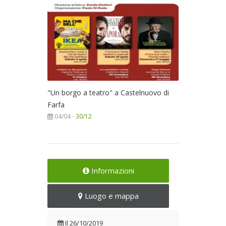
"Un borgo a teatro" a Castelnuovo di
Farfa
04/04 -
30/12
Informazioni
Luogo e mappa
Il
26/10/2019