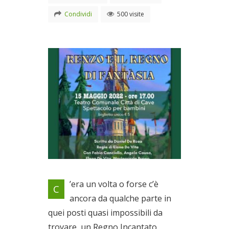
Condividi
500 visite
Spettacolo Teatrale per
’era un volta o forse c’è
C
bambini
ancora da qualche parte in
Il 15/05/2022
quei posti quasi impossibili da
trovare, un Regno Incantato