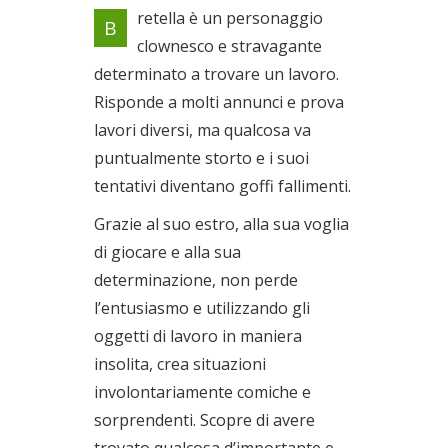
Spettacolo di teatro e circo
retella è un personaggio
B
per bambini e famiglie
clownesco e stravagante
Il 22/05/2022
determinato a trovare un lavoro.
Risponde a molti annunci e prova
lavori diversi, ma qualcosa va
puntualmente storto e i suoi
tentativi diventano goffi fallimenti.
Grazie al suo estro, alla sua voglia
di giocare e alla sua
determinazione, non perde
l’entusiasmo e utilizzando gli
oggetti di lavoro in maniera
insolita, crea situazioni
involontariamente comiche e
sorprendenti. Scopre di avere
trovato qualcosa d’importante e