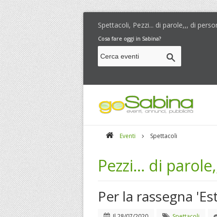
Spettacoli, Pezzi... di parole,,, di pers
Cosa fare oggi in Sabina?
Eventi
Spettacoli
Pezzi... di parole
Per la rassegna 'Es
Il
28/07/2020
Spettacoli