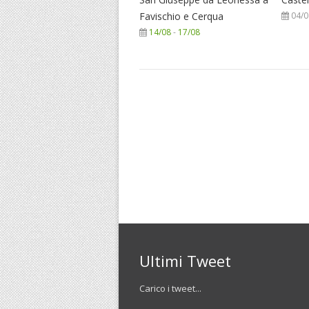
Favischio e Cerqua
04/0
14/08
-
17/08
Ultimi Tweet
Carico i tweet...