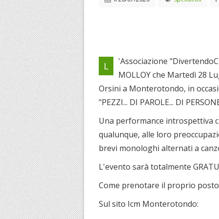
'Associazione "DivertendoCiD
L
MOLLOY che Martedì 28 Lugli
Orsini a Monterotondo, in occasi
"PEZZI... DI PAROLE... DI PERSONE
Una performance introspettiva ch
qualunque, alle loro preoccupazion
brevi monologhi alternati a canzo
L'evento sarà totalmente GRAT
Come prenotare il proprio posto
Sul sito Icm Monterotondo: