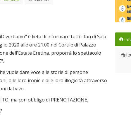
Per
ivertiamo" è lieta di informare tutti i fan di Sala
Inf
Il 
o 2020 alle ore 21.00 nel Cortile di Palazzo
one dell'Estate Eretina, proporrà lo spettacolo
Il
2
".
e vuole dare voce alle storie di persone
i, alle loro ironie e alle loro illogicità attraverso
ni dal vivo.
UITO, ma con obbligo di PRENOTAZIONE.
?