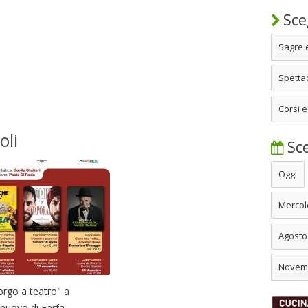
Sceg
Sagre 
Spettac
Corsi e
oli
Sce
Oggi
Mercol
Agosto
Novem
orgo a teatro" a
lnuovo di Farfa