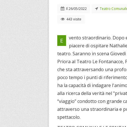
Il
26/05/2022
Teatro Comunale
443 visite
vento straordinario. Dopo e
E
piacere di ospitare Nathal
teatro. Saranno in scena Giovedì
Priora al Teatro Le Fontanacce, 
che sta attraversando una profon
poco tempo i punti di riferiment
ha la capacità di indagare l'ani
alla ricerca della verità nel "priv
“viaggio” condotto con grande ca
attraverso una straordinaria e pu
spettacolo.