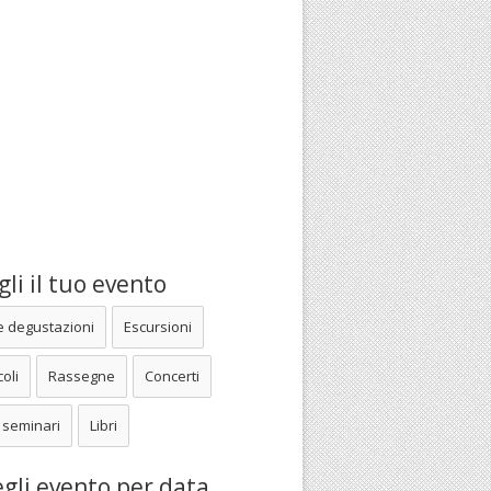
li il tuo evento
e degustazioni
Escursioni
oli
Rassegne
Concerti
 seminari
Libri
gli evento per data