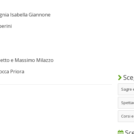
nia Isabella Giannone
berini
zzetto e Massimo Milazzo
occa Priora
Sceg
Sagre 
Spettac
Corsi e
Sce