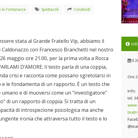
 le Fontanacce
Spettacoli
Condividi
In 
ssere stata al Grande Fratello Vip, abbiamo il
Fra
Inf
ie Caldonazzo con Francesco Branchetti nel nostro
Il 
 26 maggio ore 21.00, per la prima volta a Rocca
Il
2
PARLAMI D’AMORE. Il testo parla di una coppia,
da crisi e racconta come possano sgretolarsi in
Ore 2
o e le fondamenta di un rapporto. È un testo che
Info:
mo umano e di muoversi come un "investigatore"
tel. 
ato" di un rapporto di coppia. Si tratta di un
www.t
pacità di introspezione psicologica ma anche
teatr
ngente ironia che attraversa tutto il testo e lo
Faceb
@teat