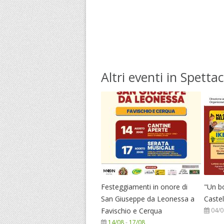
Altri eventi in Spettac
Festeggiamenti in onore di
"Un b
San Giuseppe da Leonessa a
Caste
Favischio e Cerqua
04/0
14/08
-
17/08