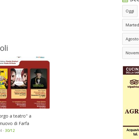
Oggi
Marted
Agosto
oli
Novem
orgo a teatro" a
lnuovo di Farfa
4 -
30/12