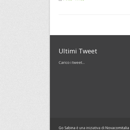
Ultimi Tweet
Carico i tweet...
Go Sabina
è una iniziativa di
Novacomitalia S