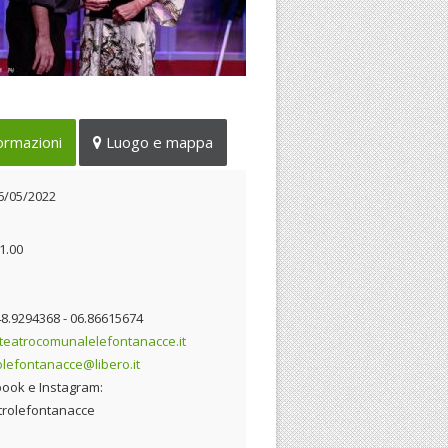
scena Nathalie Caldonazzo con
ncesco Branchetti
ormazioni
Luogo e mappa
26/05/2022
6/05/2022
1.00
348.9294368 - 06.86615674
eatrocomunalelefontanacce.it
olefontanacce@libero.it
ook e Instagram:
rolefontanacce