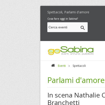
Spettacoli, Parlami d'amore
Cosa fare oggi in Sabina?
Eventi
Spettacoli
Parlami d'amore
In scena Nathalie
Branchetti