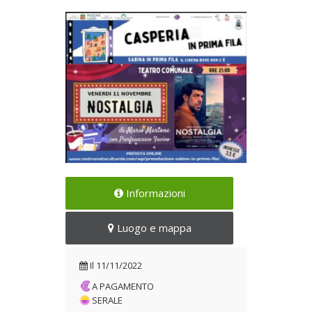
Casperia in prima fila. Il
Informazioni
cinema dove non c'è
Il 11/11/2022
Luogo e mappa
Il
11/11/2022
A PAGAMENTO
SERALE