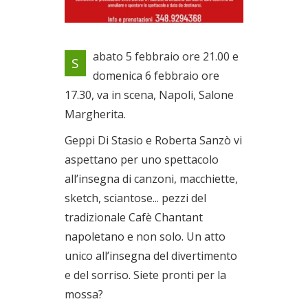
Uno spettacolo all’insegna di
abato 5 febbraio ore 21.00 e
S
canzoni, macchiette, sketch,
domenica 6 febbraio ore
sciantose...
17.30, va in scena, Napoli, Salone
Dal 05/02/2022 al
06/02/2022
Margherita.
Geppi Di Stasio e Roberta Sanzò vi
aspettano per uno spettacolo
all’insegna di canzoni, macchiette,
sketch, sciantose... pezzi del
tradizionale Cafè Chantant
napoletano e non solo. Un atto
unico all’insegna del divertimento
e del sorriso. Siete pronti per la
mossa?