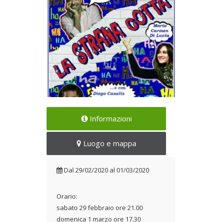
Una serie di quadri comici e
Informazioni
surreali
Dal 29/02/2020 al
Luogo e mappa
01/03/2020
Dal
29/02/2020
al
01/03/2020
Orario:
sabato 29 febbraio ore 21.00
domenica 1 marzo ore 17.30