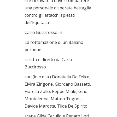
si è ritrovato a dover combattere
una personale disperata battaglia
contro gli attacchi spietati
dell’Equitalia!
Carlo Buccirosso in
La rottamazione di un italiano
perbene
scritto e diretto da Carlo
Buccirosso
con (in o.di a.) Donatella De Felice,
Elvira Zingone, Giordano Bassetti,
Fiorella Zullo, Peppe Miale, Gino
Monteleone, Matteo Tugnoli,
Davide Marotta, Tilde De Spirito
scene Gilda Cerullo e Renato Lori