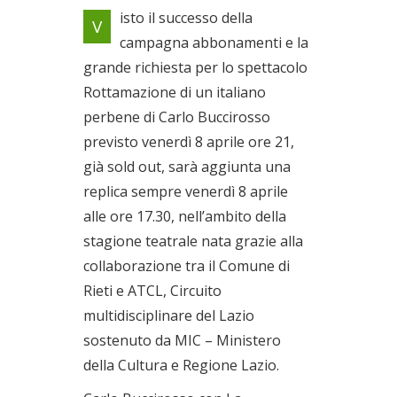
Doppia replica per Carlo
isto il successo della
V
Buccirosso
campagna abbonamenti e la
Il 08/04/2022
grande richiesta per lo spettacolo
Rottamazione di un italiano
perbene di Carlo Buccirosso
previsto venerdì 8 aprile ore 21,
già sold out, sarà aggiunta una
replica sempre venerdì 8 aprile
alle ore 17.30, nell’ambito della
stagione teatrale nata grazie alla
collaborazione tra il Comune di
Rieti e ATCL, Circuito
multidisciplinare del Lazio
sostenuto da MIC – Ministero
della Cultura e Regione Lazio.