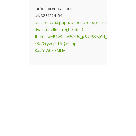
Inrfo e prenotazioni:
tel. 3281224154
teatroroccadipapa.it/spettacolo/prenota/la-
rivalsa-delle-streghe.html?
fbclid=IwAR1e9atlVFsYUs_p8UgBKwJ6N_P7oE8pfl-
s3c7Gjyvej6dISQyluJnp-
8o#.YiW08ejMLIV