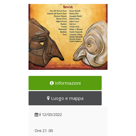
Uno spettacolo stupendo
Informazioni
Il 12/03/2022
Luogo e mappa
Il
12/03/2022
Ore 21 .00