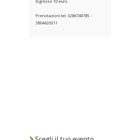
Ingresso 10 euro
Prenotazioni tel. 3286748785 -
3804620311
Scegli il tuo evento