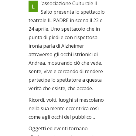
'associazione Culturale Il
L
piedi e con rispettosa ironia
Salto presenta lo spettacolo
parla di Alzheimer
teatrale IL PADRE in scena il 23 e
Dal 23/04/2022 al
24/04/2022
24 aprile. Uno spettacolo che in
punta di piedi e con rispettosa
ironia parla di Alzheimer
attraverso gli occhi istrionici di
Andrea, mostrando ciò che vede,
sente, vive e cercando di rendere
partecipe lo spettatore a questa
verità che esiste, che accade.
Ricordi, volti, luoghi si mescolano
nella sua mente eccentrica così
come agli occhi del pubblico…
Oggetti ed eventi tornano