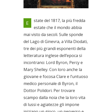
La storia di un gruppo di
state del 1817, la più fredda
E
scrittori di cui era guida
estate che il mondo abbia
ideologica Lord Byron!!!
mai visto da secoli. Sulle sponde
Il 01/02/2019
del Lago di Ginevra, a Villa Diodati,
tre dei più grandi esponenti della
letteratura inglese dell’epoca si
incontrano: Lord Byron, Percy e
Mary Shelley. Con loro anche la
giovane e focosa Clare e l’untuoso
medico personale di Byron, il
Dottor Polidori. Per trovare
scampo dalla noia che la loro vita
di lussi e agiatezze gli impone
iniziano un gioco, un perverso e