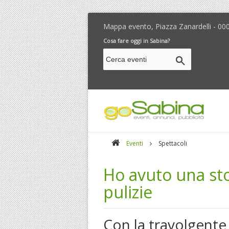
Mappa evento, Piazza Zanardelli - 00
Cosa fare oggi in Sabina?
Eventi
Spettacoli
Ho avuto una sto
pulizie
Con la travolgente