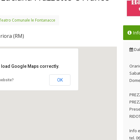
Teatro Comunale le Fontanacce
Con
Inf
Priora (RM)
Fra
Dal
Da
Orari
t load Google Maps correctly.
Sabat
OK
Domen
website?
PREZZ
PREZ
Prese
RIDOT
Info 
tel. 0