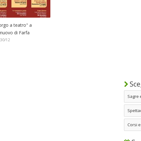
orgo a teatro" a
lnuovo di Farfa
 30/12
Sceg
Sagre 
Spettac
Corsi e