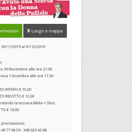
 la travolgente Luciana
ormazioni
Luogo e mappa
zzetto e Franco Oppini
 30/11/2019 al 01/12/2019
l
30/11/2019
al
01/12/2019
o:
o 30 Novembre alle ore 21.00
ica 1 Dicembre alle ore 17.30
O INTERO € 15,00
ZO RIDOTTO € 12,00
ntando la tessera Biblio + Sbcr:
TO € 10,00
e prenotazioni:
6 49 77 96 59 - 348 929 43 68