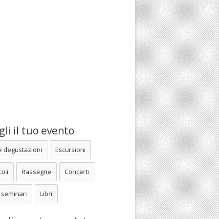
li il tuo evento
e degustazioni
Escursioni
oli
Rassegne
Concerti
 seminari
Libri