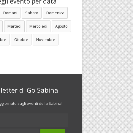
gli evento per data
Domani
Sabato
Domenica
Martedì
Mercoledì
Agosto
bre
Ottobre
Novembre
letter di Go Sabina
giornato sugli eventi della Sabina!