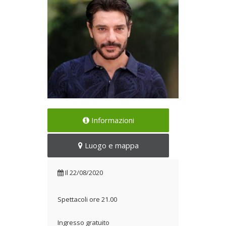
XXVII Festival del Teatro
Informazioni
Medievale e Rinascimentale di
Anagni
Luogo e mappa
Il 22/08/2020
Il
22/08/2020
Spettacoli ore 21.00
Ingresso gratuito