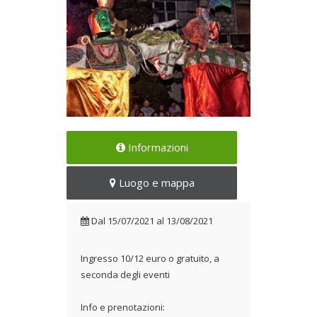
Ad Ariccia arriva la XI Edizione
Informazioni
Dal 15/07/2021 al
13/08/2021
Luogo e mappa
Dal
15/07/2021
al
13/08/2021
Ingresso 10/12 euro o gratuito, a
seconda degli eventi
Info e prenotazioni: