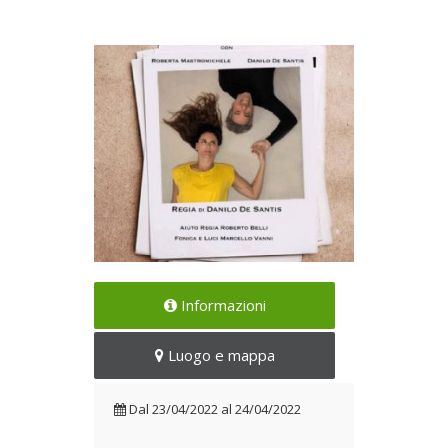
Una commedia piena di risate
Informazioni
e riflessioni
Dal 23/04/2022 al
Luogo e mappa
24/04/2022
Dal
23/04/2022
al
24/04/2022