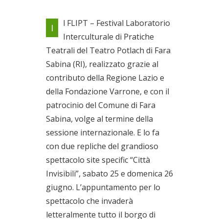
Due repliche del grandioso
l FLIPT – Festival Laboratorio
I
spettacolo site specific
Interculturale di Pratiche
Dal 25/06/2022 al
Teatrali del Teatro Potlach di Fara
26/06/2022
Sabina (RI), realizzato grazie al
contributo della Regione Lazio e
della Fondazione Varrone, e con il
patrocinio del Comune di Fara
Sabina, volge al termine della
sessione internazionale. E lo fa
con due repliche del grandioso
spettacolo site specific “Città
Invisibili”, sabato 25 e domenica 26
giugno. L’appuntamento per lo
spettacolo che invaderà
letteralmente tutto il borgo di