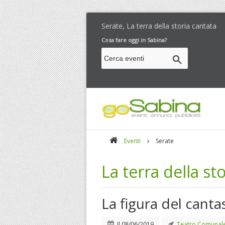
Serate, La terra della storia cantata
Cosa fare oggi in Sabina?
Eventi
Serate
La terra della st
La figura del canta
Il
08/06/2019
Teatro Comunale