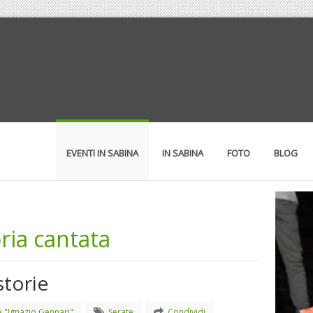
EVENTI IN SABINA
IN SABINA
FOTO
BLOG
oria cantata
storie
 "Ignazio Gennari"
Serate
Condividi