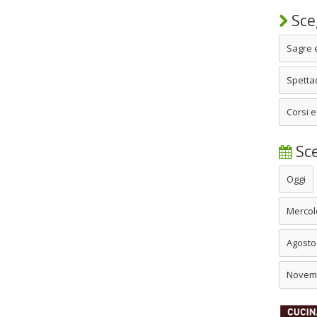
Sceg
Sagre 
Spettac
Corsi e
Sce
Oggi
Mercol
Agosto
Novem