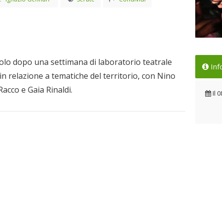
La 
olo dopo una settimana di laboratorio teatrale
Inf
Il 
 in relazione a tematiche del territorio, con Nino
acco e Gaia Rinaldi.
Il
0