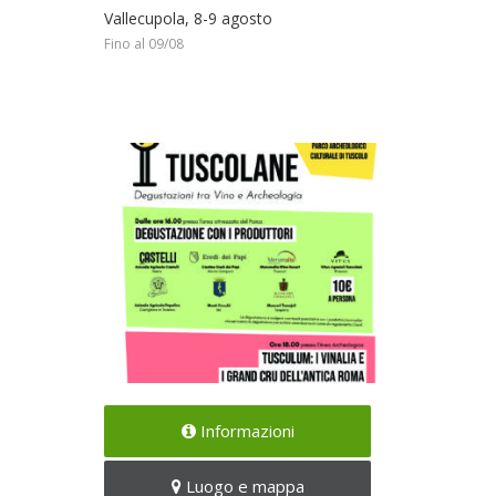
Vallecupola, 8-9 agosto
Fino al 09/08
Degustazioni tra Vino e
Informazioni
Archeologia
Il 18/07/2020
Luogo e mappa