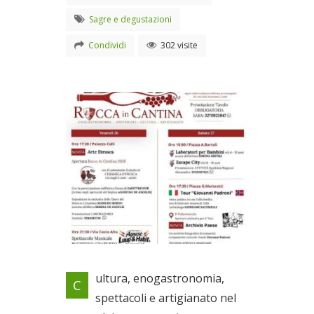
Sagre e degustazioni
Condividi
302 visite
26 e 27 giugno in centro
ultura, enogastronomia,
C
storico
spettacoli e artigianato nel
Dal 26/06/2026 al