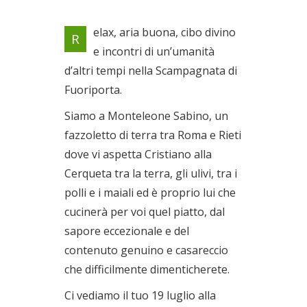
Vinci un posto a tavola a La
elax, aria buona, cibo divino
R
Cerqueta di Poggio Moiano
e incontri di un’umanità
Il 19/07/2020
d’altri tempi nella Scampagnata di
Fuoriporta.
Siamo a Monteleone Sabino, un
fazzoletto di terra tra Roma e Rieti
dove vi aspetta Cristiano alla
Cerqueta tra la terra, gli ulivi, tra i
polli e i maiali ed è proprio lui che
cucinerà per voi quel piatto, dal
sapore eccezionale e del
contenuto genuino e casareccio
che difficilmente dimenticherete.
Ci vediamo il tuo 19 luglio alla