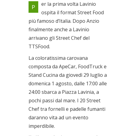
Per la prima volta Lavinio
er la prima volta Lavinio
P
ospita il format Street Food
ospita il format Street Food
più famoso d’Italia
più famoso d’Italia. Dopo Anzio
Dal 29/07/2021 al
01/08/2021
finalmente anche a Lavinio
arrivano gli Street Chef del
TTSFood.
La coloratissima carovana
composta da ApeCar, FoodTruck e
Stand Cucina da giovedì 29 luglio a
domenica 1 agosto, dalle 17:00 alle
24:00 sbarca a Piazza Lavinia, a
pochi passi dal mare. I 20 Street
Chef tra fornelli e padelle fumanti
daranno vita ad un evento
imperdibile.