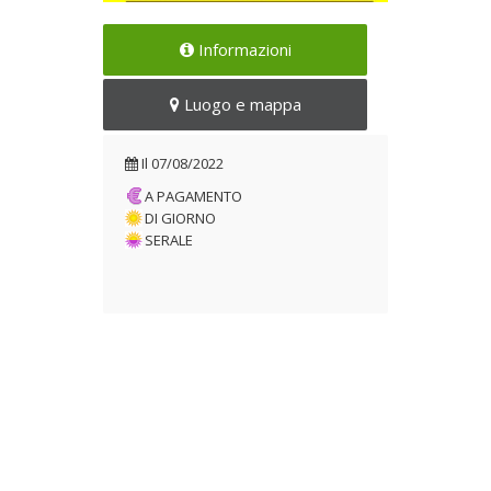
Ad Ascrea torna l’evento
Informazioni
cardine del programma
annuale
Luogo e mappa
Il 07/08/2022
Il
07/08/2022
A PAGAMENTO
DI GIORNO
SERALE