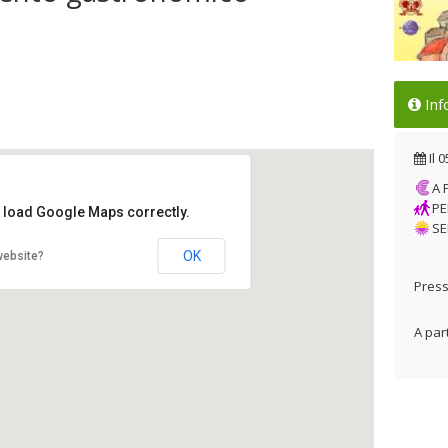
Il 
Inf
gas
Il 
Il
0
A
PE
t load Google Maps correctly.
SE
OK
website?
Press
A part