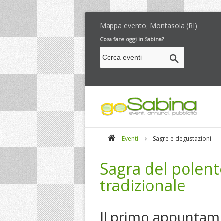
Mappa evento, Montasola (RI)
Cosa fare oggi in Sabina?
Eventi
Sagre e degustazioni
Sagra del polent
tradizionale
Il primo appunta