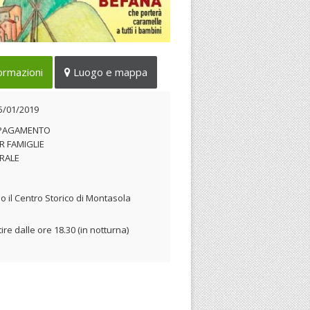
primo appuntamento
ormazioni
Luogo e mappa
tronomico dell'anno in Sabina
05/01/2019
5/01/2019
 PAGAMENTO
R FAMIGLIE
RALE
o il Centro Storico di Montasola
ire dalle ore 18.30 (in notturna)