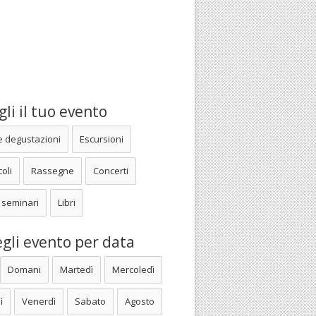
li il tuo evento
e degustazioni
Escursioni
oli
Rassegne
Concerti
 seminari
Libri
gli evento per data
Domani
Martedì
Mercoledì
ì
Venerdì
Sabato
Agosto