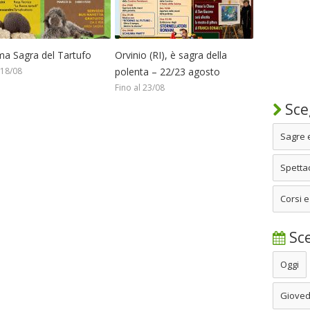
ma Sagra del Tartufo
Orvinio (RI), è sagra della
 18/08
polenta – 22/23 agosto
Fino al 23/08
Sceg
Sagre 
Spettac
Corsi e
Sce
Oggi
Gioved