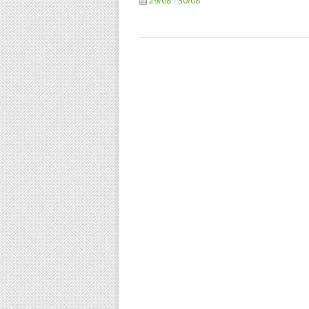
29/08
-
30/08