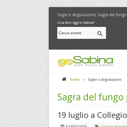
Sagre e degustazioni, Sagra del fungo
Cosa fare oggi in Sabina?
Eventi
Sagre e degustazioni
Sagra del fungo
19 luglio a Collegi
Il
19/07/2026
Sagre e degusta