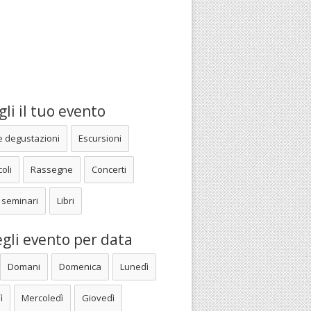
li il tuo evento
e degustazioni
Escursioni
oli
Rassegne
Concerti
 seminari
Libri
gli evento per data
Domani
Domenica
Lunedì
ì
Mercoledì
Giovedì