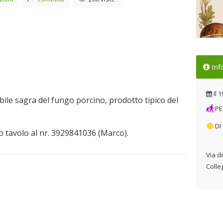
19 
Inf
Il 
Il
1
bile sagra del fungo porcino, prodotto tipico del
PE
DI
 tavolo al nr. 3929841036 (Marco).
Via d
Colleg