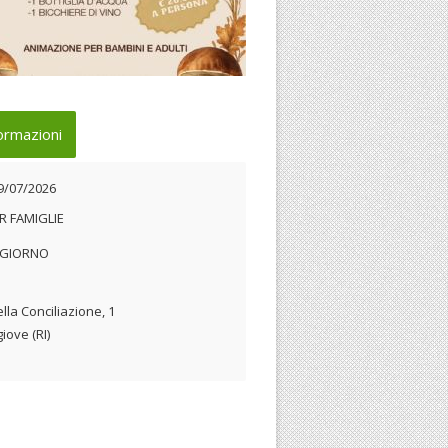
luglio a Collegiove Sabino
ormazioni
19/07/2026
9/07/2026
R FAMIGLIE
 GIORNO
ella Conciliazione, 1
iove (RI)