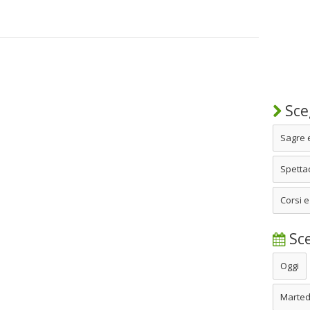
Sceg
Sagre 
Spettac
Corsi e
Sce
Oggi
Marted