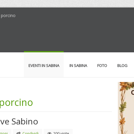
 porcino
EVENTI IN SABINA
IN SABINA
FOTO
BLOG
 porcino
ove Sabino
zioni
Condividi
200 visite