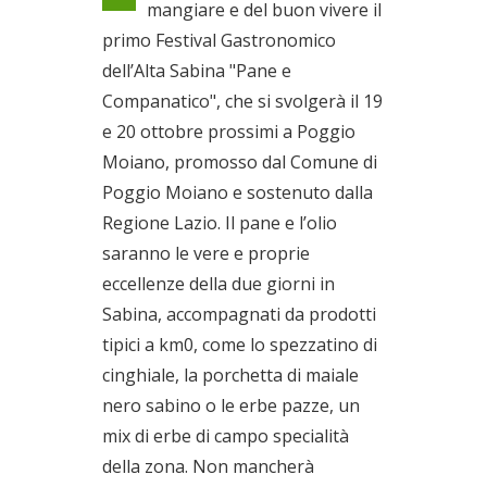
mangiare e del buon vivere il
Dal 19/10/2019 al
primo Festival Gastronomico
20/10/2019
dell’Alta Sabina "Pane e
Companatico", che si svolgerà il 19
e 20 ottobre prossimi a Poggio
Moiano, promosso dal Comune di
Poggio Moiano e sostenuto dalla
Regione Lazio. Il pane e l’olio
saranno le vere e proprie
eccellenze della due giorni in
Sabina, accompagnati da prodotti
tipici a km0, come lo spezzatino di
cinghiale, la porchetta di maiale
nero sabino o le erbe pazze, un
mix di erbe di campo specialità
della zona. Non mancherà