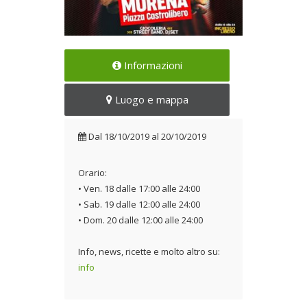
25 street Chef a bordo dei
Informazioni
loro simpatici e colorati food
truck o stand cucina
Luogo e mappa
Dal 18/10/2019 al
20/10/2019
Dal
18/10/2019
al
20/10/2019
Orario:
• Ven. 18 dalle 17:00 alle 24:00
• Sab. 19 dalle 12:00 alle 24:00
• Dom. 20 dalle 12:00 alle 24:00
Info, news, ricette e molto altro su:
info