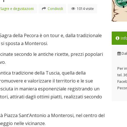
Sagre e degustazioni
Condividi
1014 visite
La 
Sagra della Pecora è on tour e, dalla tradizionale
Inf
iti
, si sposta a Monterosi.
spo
Dal
Da
inate secondo le antiche ricette, prezzi popolari
vo.
Per in
tica tradizione della Tuscia, quella della
tel. 
 promuovere e valorizzare il territorio e le sue
Faceb
Peco
 cresciuta in maniera esponenziale registrando un
ori, attirati dagli ottimi piatti, realizzati secondo
à Piazza Sant’Antonio a Monterosi, nel centro del
eggio nelle vicinanze.