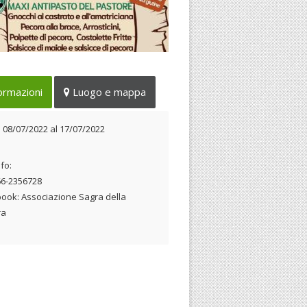
manifestazione diventa
ormazioni
Luogo e mappa
nerante e da Fabrica di Roma si
sta a Monterosi
 08/07/2022 al 17/07/2022
l
08/07/2022
al
17/07/2022
fo:
366-2356728
ook: Associazione Sagra della
ra