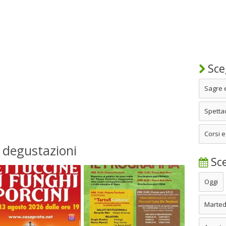
Sceg
Sagre 
Spettac
Corsi e
e degustazioni
Sce
Oggi
Marted