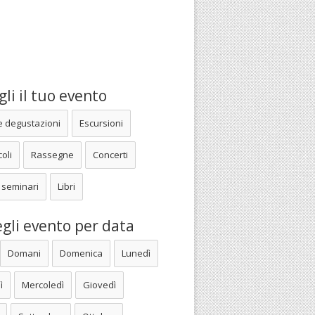
li il tuo evento
e degustazioni
Escursioni
oli
Rassegne
Concerti
 seminari
Libri
gli evento per data
Domani
Domenica
Lunedì
ì
Mercoledì
Giovedì