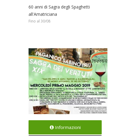
60 anni di Sagra degli Spaghetti
all'Amatriciana
Fino al 30/08
E' festa a Paganico Sabino
Informazioni
Il 01/05/2019