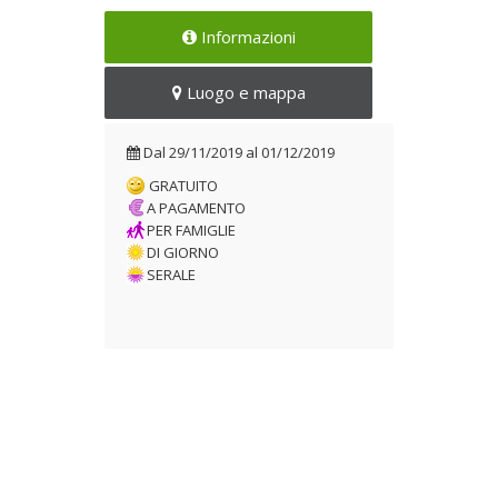
Festa della Polenta e del Vin
Informazioni
Brulé
Dal 29/11/2019 al
Luogo e mappa
01/12/2019
Dal
29/11/2019
al
01/12/2019
GRATUITO
A PAGAMENTO
PER FAMIGLIE
DI GIORNO
SERALE