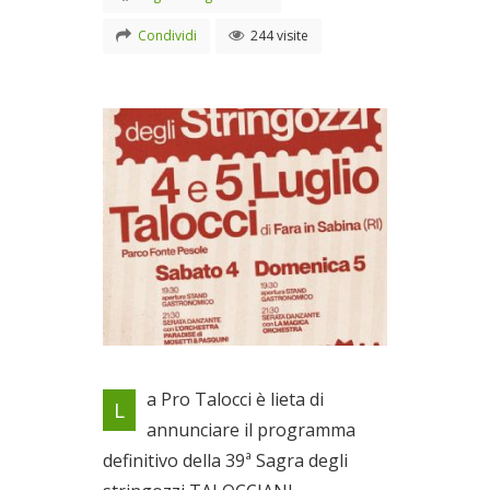
Condividi
244 visite
4-5 luglio a Talocci
a Pro Talocci è lieta di
L
Dal 04/07/2026 al
annunciare il programma
05/07/2026
definitivo della 39ª Sagra degli