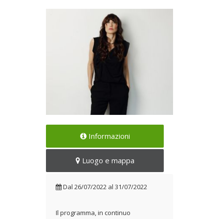
Gli appuntamenti dal 26 al 31
Informazioni
luglio 2022
Dal 26/07/2022 al
Luogo e mappa
31/07/2022
Dal
26/07/2022
al
31/07/2022
Il programma, in continuo